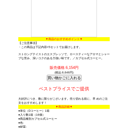
▼商品のおすすめポイント▼
【ご注意事項】
・この商品は下記内容×5セットでお届けします。
ストロングテイストのエスプレッソで、ロースティーなアロマとシャー
プな苦み、深いコクのある力強い味です。／カプセル式コーヒー。
販売価格:6,154円
(税込:6,646円)
ベストプライスでご提供
大好評につき、数に限りがございます。売り切れる前に、早 めのご注
文をおすすめします！
▼商品詳細▼
●単位（Dコーヒー）1箱
●入り数1箱（16個）
●商品種別カプセル式コーヒー
●色-
●材質-