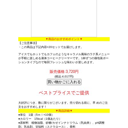
▼商品のおすすめポイント▼
【ご注意事項】
・この商品は下記内容×20セットでお届けします。
アイスでもホットでもカフェのようなキャラメル風味のラテ系メニュー
が手軽に楽しめる液体コーヒークリーマーです。1杯ずつの個包装ポー
ションタイプなので毎回フレッシュな味わいが楽しめます。
販売価格:3,720円
(税込:4,017円)
ベストプライスでご提供
大好評につき、数に限りがございます。売り切れる前に、早 めのご注
文をおすすめします！
▼商品詳細▼
●単位 1袋（5ｍｌ×10個）
●カロリー 15kcal（1個あたり）
●原材料 植物油脂、砂糖/カゼインナトリウム（乳由来）、pH調整
剤、乳化剤、甘味料（スクラロース）、香料