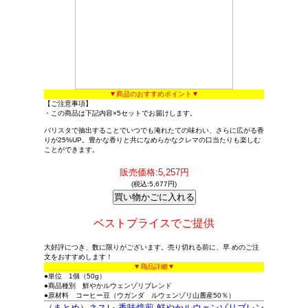
▼商品のおすすめポイント▼
【ご注意事項】
・この商品は下記内容×5セットでお届けします。
バリスタで抽出することでいつでも淹れたての味わい、さらに広がる香
りが25%UP。豊かな香りと共になめらかなクレマの口当たりも楽しむ
ことができます。
販売価格:5,257円
(税込:5,677円)
ベストプライスでご提供
大好評につき、数に限りがございます。売り切れる前に、早 めのご注
文をおすすめします！
▼商品詳細▼
●単位 1個（50g）
●商品種別 鮮やかルウェンゾリブレンド
●原材料 コーヒー豆（ウガンダ ルウェンゾリ山麓産50％）
（まとめ）ネスレ 香味焙煎 鮮やかルウェンゾリブレン