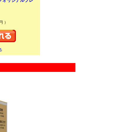
ル オリジナルブレ
円 ）
る