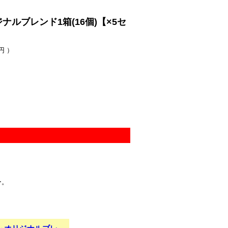
ルブレンド1箱(16個)【×5セ
円 ）
ー。