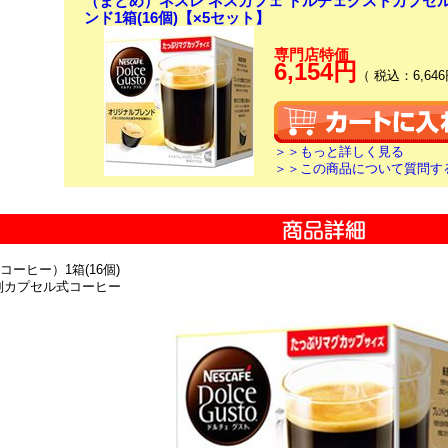
（まとめ）ネスレ ネスカフェ ドルチェグストカプセ
ンド1箱(16個)【×5セット】
専門店特価
6,154円
（ 税込：6,646
＞＞もっと詳しく見る
＞＞この商品について質問す
コーヒー）1箱(16個)
別カプセル式コーヒー