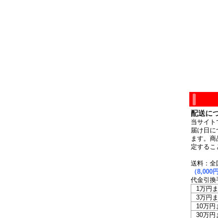
配送に
当サイト
届け日に
ます。商
定するこ
送料：全
（8,0
代金引換
1万円
3万円
10万円
30万円