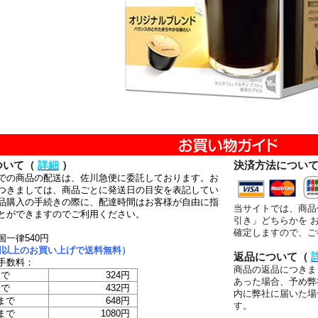
ついて（
詳細
）
決済方法につい
での商品の配送は、佐川急便に委託しております。お
つきましては、商品ごとに発送日の目安を表記してい
品購入の手続きの際に、配達時間はお客様が自由に指
当サイトでは、商品
とができますのでご利用ください。
引き」どちらかを 
確定しますので、ご
国一律540円
00円以上のお買い上げで送料無料）
返品について（
手数料：
商品の返品につきま
まで
324円
あった場合、予め弊
まで
432円
内に弊社に届いた場
まで
648円
す。
まで
1080円