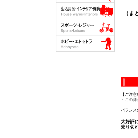
（まと
【ご注意
・この商
バランス
大好評
売り切