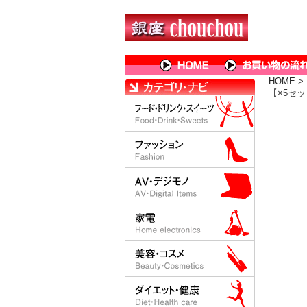
HOME
>
【×5セ