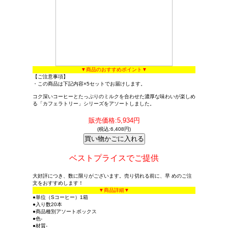
▼商品のおすすめポイント▼
【ご注意事項】
・この商品は下記内容×5セットでお届けします。
コク深いコーヒーとたっぷりのミルクを合わせた濃厚な味わいが楽しめ
る「カフェラトリー」シリーズをアソートしました。
販売価格:5,934円
(税込:6,408円)
ベストプライスでご提供
大好評につき、数に限りがございます。売り切れる前に、早 めのご注
文をおすすめします！
▼商品詳細▼
●単位（Sコーヒー）1箱
●入り数20本
●商品種別アソートボックス
●色-
●材質-