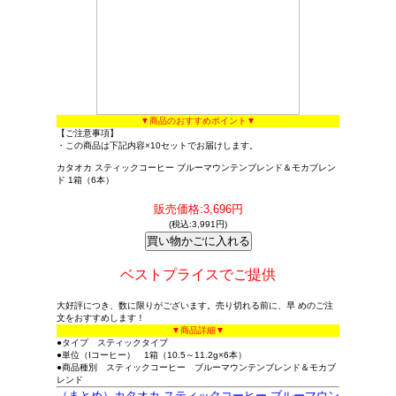
▼商品のおすすめポイント▼
【ご注意事項】
・この商品は下記内容×10セットでお届けします。
カタオカ スティックコーヒー ブルーマウンテンブレンド＆モカブレン
ド 1箱（6本）
販売価格:3,696円
(税込:3,991円)
ベストプライスでご提供
大好評につき、数に限りがございます。売り切れる前に、早 めのご注
文をおすすめします！
▼商品詳細▼
●タイプ スティックタイプ
●単位（Iコーヒー） 1箱（10.5～11.2g×6本）
●商品種別 スティックコーヒー ブルーマウンテンブレンド＆モカブ
レンド
（まとめ）カタオカ スティックコーヒー ブルーマウン