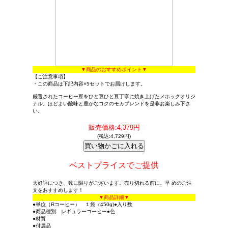
▼商品のおすすめポイント▼
【ご注意事項】
・この商品は下記内容×5セットでお届けします。
厳選されたコーヒー豆をひと豆ひと豆丁寧に焼き上げたメホックオリジ
ナル。ほどよい酸味と豊かなコクのモカブレンドを是非お楽しみ下さ
い。
販売価格:4,379円
(税込:4,729円)
ベストプライスでご提供
大好評につき、数に限りがございます。売り切れる前に、早 めのご注
文をおすすめします！
▼商品詳細▼
●単位（Rコーヒー） １袋（450g)●入り数
●商品種別 レギュラーコーヒー●色
●材質
●付属品