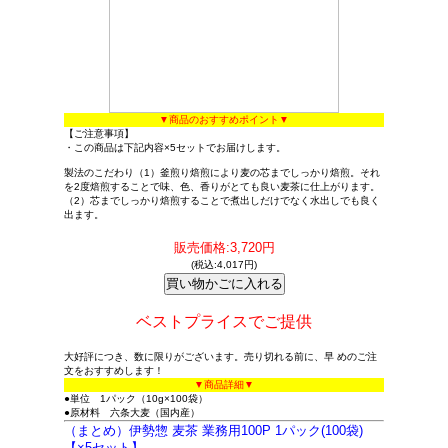
▼商品のおすすめポイント▼
【ご注意事項】
・この商品は下記内容×5セットでお届けします。
製法のこだわり（1）釜煎り焙煎により麦の芯までしっかり焙煎。それ
を2度焙煎することで味、色、香りがとても良い麦茶に仕上がります。
（2）芯までしっかり焙煎することで煮出しだけでなく水出しでも良く
出ます。
販売価格:3,720円
(税込:4,017円)
ベストプライスでご提供
大好評につき、数に限りがございます。売り切れる前に、早 めのご注
文をおすすめします！
▼商品詳細▼
●単位 1パック（10g×100袋）
●原材料 六条大麦（国内産）
（まとめ）伊勢惣 麦茶 業務用100P 1パック(100袋)
【×5セット】