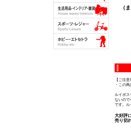
（ま
【ご注意
・この商
ルイボス
ないので
です。ル
大好評
売り切