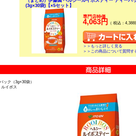
（まとめ）伊藤園 ヘルシールイボスティー ティーバッ
(3g×30袋)【×5セット】
専門店特価
4,063円
（ 税込：4,388
＞＞もっと詳しく見る
＞＞この商品について質問す
パック（3g×30袋）
 ルイボス