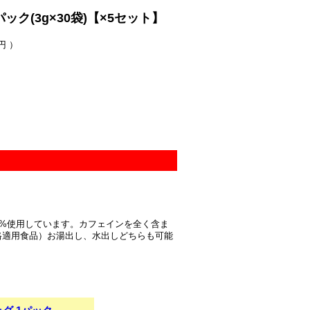
ク(3g×30袋)【×5セット】
円 ）
0%使用しています。カフェインを全く含ま
格適用食品）お湯出し、水出しどちらも可能