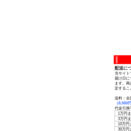
配送に
当サイト
届け日に
ます。商
定するこ
送料：全
（8,0
代金引換
1万円
3万円
10万円
30万円