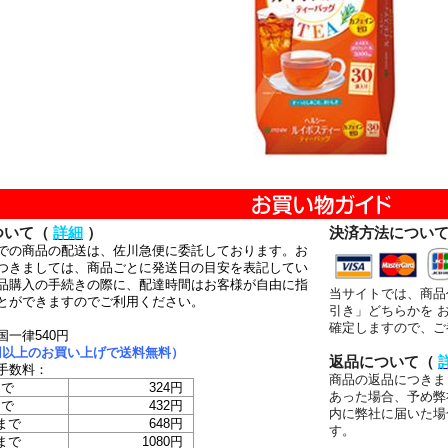
ついて（
詳細
）
決済方法につい
での商品の配送は、佐川急便に委託しております。お
つきましては、商品ごとに発送日の目安を表記してい
品購入の手続きの際に、配達時間はお客様が自由に指
当サイトでは、商品
とができますのでご利用ください。
引き」どちらかを 
確定しますので、ご
国一律540円
00円以上のお買い上げで送料無料）
返品について（
手数料：
商品の返品につきま
まで
324円
あった場合、予め弊
まで
432円
内に弊社に届いた場
まで
648円
す。
まで
1080円