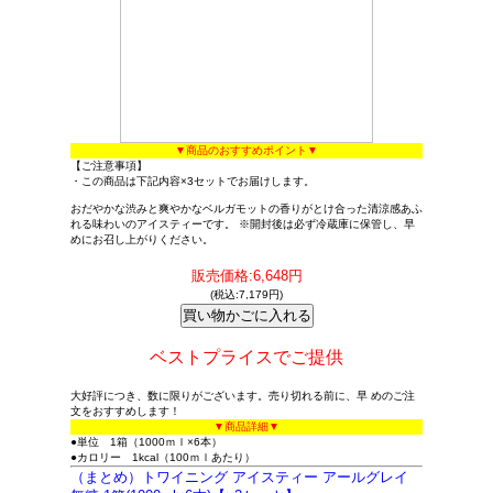
▼商品のおすすめポイント▼
【ご注意事項】
・この商品は下記内容×3セットでお届けします。
おだやかな渋みと爽やかなベルガモットの香りがとけ合った清涼感あふ
れる味わいのアイスティーです。 ※開封後は必ず冷蔵庫に保管し、早
めにお召し上がりください。
販売価格:6,648円
(税込:7,179円)
ベストプライスでご提供
大好評につき、数に限りがございます。売り切れる前に、早 めのご注
文をおすすめします！
▼商品詳細▼
●単位 1箱（1000ｍｌ×6本）
●カロリー 1kcal（100ｍｌあたり）
（まとめ）トワイニング アイスティー アールグレイ