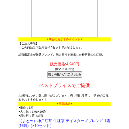
▼商品のおすすめポイント▼
【ご注意事項】
・この商品は下記内容×10セットでお届けします。
紅茶鑑定士が厳選ブレンド。味と香りを追求した神戸発の生紅茶。
販売価格:4,940円
(税込:5,335円)
ベストプライスでご提供
大好評につき、数に限りがございます。売り切れる前に、早 めのご注
文をおすすめします！
▼商品詳細▼
●単位：1箱
●入り数：2.0g×16袋
●原材料：茶（紅茶）
（まとめ）神戸紅茶 生紅茶 テイスターズブレンド 1箱
(16袋)【×10セット】