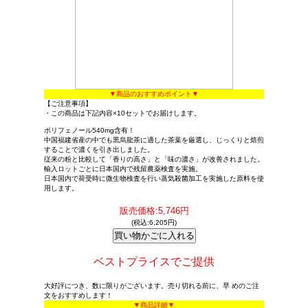
▼商品のおすすめポイント▼
【ご注意事項】
・この商品は下記内容×10セットでお届けします。
ポリフェノール540mg含有！
中国福建省産の中でも黒烏龍茶に適した茶葉を厳選し、じっくりと焙煎
することで濃くを引き出しました。
従来の粉と比較して「香りの高さ」と「味の濃さ」が改善されました。
輸入ロットごとに日本国内で残留農薬検査を実施。
日本国内で荷受時に微生物検査を行い蒸気殺菌加工を実施した原料を使
用します。
販売価格:5,746円
(税込:6,205円)
ベストプライスでご提供
大好評につき、数に限りがございます。売り切れる前に、早 めのご注
文をおすすめします！
▼商品詳細▼