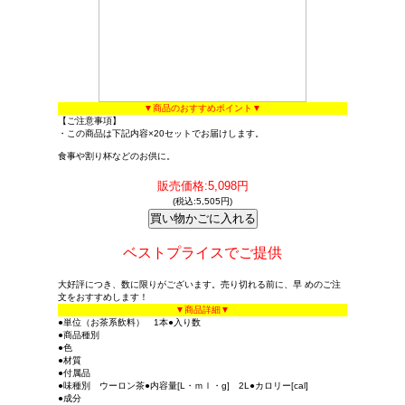
▼商品のおすすめポイント▼
【ご注意事項】
・この商品は下記内容×20セットでお届けします。
食事や割り杯などのお供に。
販売価格:5,098円
(税込:5,505円)
ベストプライスでご提供
大好評につき、数に限りがございます。売り切れる前に、早 めのご注
文をおすすめします！
▼商品詳細▼
●単位（お茶系飲料） 1本●入り数
●商品種別
●色
●材質
●付属品
●味種別 ウーロン茶●内容量[L・ｍｌ・g] 2L●カロリー[cal]
●成分