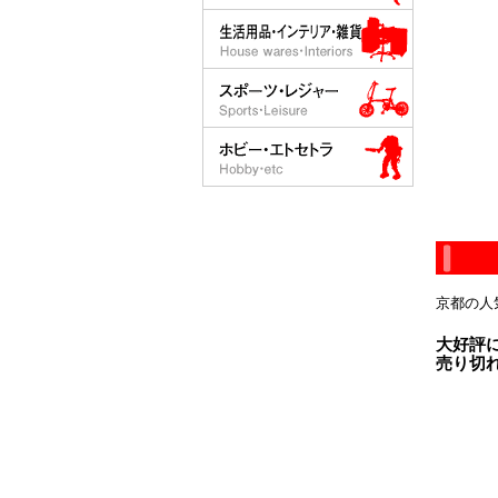
京都の人
大好評
売り切