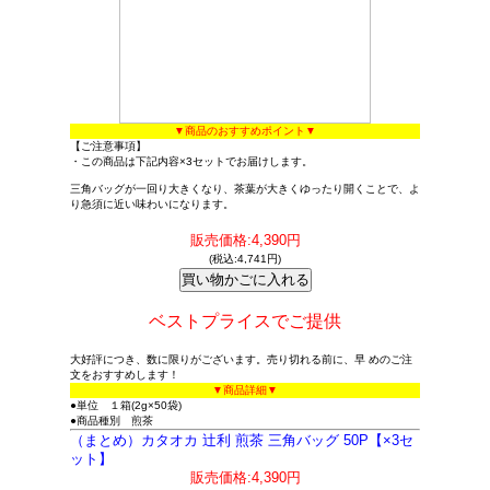
▼商品のおすすめポイント▼
【ご注意事項】
・この商品は下記内容×3セットでお届けします。
三角バッグが一回り大きくなり、茶葉が大きくゆったり開くことで、よ
り急須に近い味わいになります。
販売価格:4,390円
(税込:4,741円)
ベストプライスでご提供
大好評につき、数に限りがございます。売り切れる前に、早 めのご注
文をおすすめします！
▼商品詳細▼
●単位 １箱(2g×50袋)
●商品種別 煎茶
（まとめ）カタオカ 辻利 煎茶 三角バッグ 50P【×3セ
ット】
販売価格:4,390円