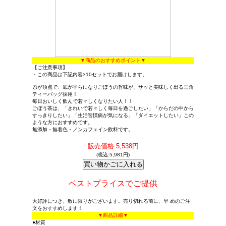
▼商品のおすすめポイント▼
【ご注意事項】
・この商品は下記内容×10セットでお届けします。
糸が頂点で、底が平らになりごぼうの旨味が、サッと美味しく出る三角
ティーバッグ採用！
毎日おいしく飲んで若々しくなりたい人！！
ごぼう茶は、「きれいで若々しく毎日を過ごしたい」「からだの中から
すっきりしたい」「生活習慣病が気になる」「ダイエットしたい」この
ような方におすすめです。
無添加・無着色・ノンカフェイン飲料です。
販売価格:5,538円
(税込:5,981円)
ベストプライスでご提供
大好評につき、数に限りがございます。売り切れる前に、早 めのご注
文をおすすめします！
▼商品詳細▼
●材質