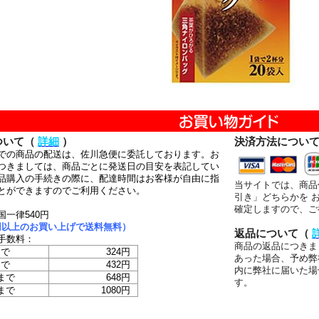
ついて（
詳細
）
決済方法につい
での商品の配送は、佐川急便に委託しております。お
つきましては、商品ごとに発送日の目安を表記してい
品購入の手続きの際に、配達時間はお客様が自由に指
当サイトでは、商品
とができますのでご利用ください。
引き」どちらかを 
確定しますので、ご
国一律540円
00円以上のお買い上げで送料無料）
返品について（
手数料：
商品の返品につきま
まで
324円
あった場合、予め弊
まで
432円
内に弊社に届いた場
まで
648円
す。
まで
1080円