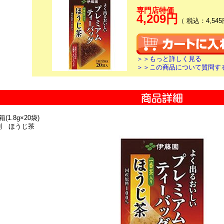
専門店特価
4,209円
（ 税込：4,545
＞＞もっと詳しく見る
＞＞この商品について質問す
(1.8g×20袋)
別 ほうじ茶