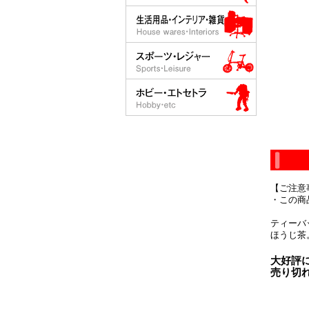
【ご注意
・この商
ティーバ
ほうじ茶
大好評
売り切