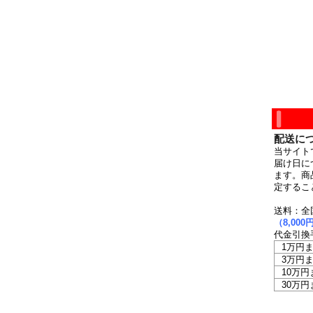
配送に
当サイト
届け日に
ます。商
定するこ
送料：全
（8,0
代金引換
1万円
3万円
10万円
30万円