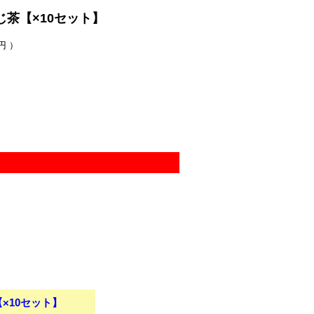
茶【×10セット】
円 ）
×10セット】