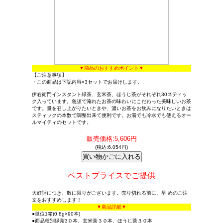
▼商品のおすすめポイント▼
【ご注意事項】
・この商品は下記内容×3セットでお届けします。
伊右衛門インスタント緑茶、玄米茶、ほうじ茶がそれぞれ30スティッ
ク入っています。急須で淹れたお茶の味わいにこだわった美味しいお茶
です。量を召し上がりたいときや、濃いお茶をお飲みになりたいときは
スティックの本数で調整出来て便利です。お湯でも冷水でも使えるオー
ルマイティのセットです。
販売価格:5,606円
(税込:6,054円)
ベストプライスでご提供
大好評につき、数に限りがございます。売り切れる前に、早 めのご注
文をおすすめします！
▼商品詳細▼
●単位1箱(0.8g×90本)
●商品種別緑茶3０本、玄米茶３０本、ほうじ茶３０本