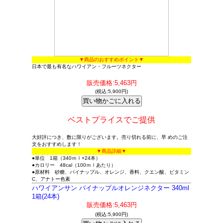
▼商品のおすすめポイント▼
日本で最も有名なハワイアン・フルーツネクター
販売価格:5,463円
(税込:5,900円)
ベストプライスでご提供
大好評につき、数に限りがございます。売り切れる前に、早 めのご注
文をおすすめします！
▼商品詳細▼
●単位 1箱（340ｍｌ×24本）
●カロリー 48cal（100ｍｌあたり）
●原材料 砂糖、パイナップル、オレンジ、香料、クエン酸、ビタミン
C、アナトー色素
ハワイアンサン パイナップルオレンジネクター 340ml
1箱(24本)
販売価格:5,463円
(税込:5,900円)