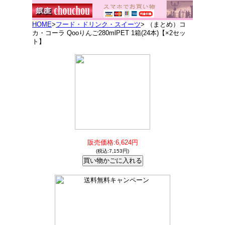
HOME
>
フード・ドリンク・スイーツ
> （まとめ）コ
カ・コーラ Qooりんご280mlPET 1箱(24本)【×2セッ
ト】
販売価格:6,624円
(税込:7,153円)