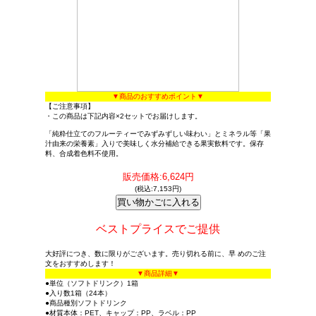
▼商品のおすすめポイント▼
【ご注意事項】
・この商品は下記内容×2セットでお届けします。
「純粋仕立てのフルーティーでみずみずしい味わい」とミネラル等「果
汁由来の栄養素」入りで美味しく水分補給できる果実飲料です。保存
料、合成着色料不使用。
販売価格:6,624円
(税込:7,153円)
ベストプライスでご提供
大好評につき、数に限りがございます。売り切れる前に、早 めのご注
文をおすすめします！
▼商品詳細▼
●単位（ソフトドリンク）1箱
●入り数1箱（24本）
●商品種別ソフトドリンク
●材質本体：PET、キャップ：PP、ラベル：PP