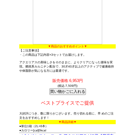
▼商品のおすすめポイント▼
【ご注意事項】
・この商品は下記内容×3セットでお届けします。
アクエリアスの美味しさをそのままに、よりクリアになった後味を実
現。燃焼系カルニチン配合で、30才40才以上のアクティブで健康維持
や体脂肪が気になる方には最適です。
販売価格:6,953円
(税込:7,509円)
ベストプライスでご提供
大好評につき、数に限りがございます。売り切れる前に、早 めのご注
文をおすすめします！
▼商品詳細▼
●単位1箱（2L×6本）
●カロリー[cal]0kcal