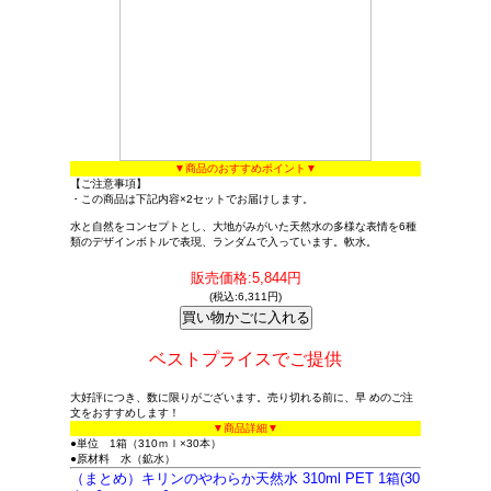
▼商品のおすすめポイント▼
【ご注意事項】
・この商品は下記内容×2セットでお届けします。
水と自然をコンセプトとし、大地がみがいた天然水の多様な表情を6種
類のデザインボトルで表現、ランダムで入っています。軟水。
販売価格:5,844円
(税込:6,311円)
ベストプライスでご提供
大好評につき、数に限りがございます。売り切れる前に、早 めのご注
文をおすすめします！
▼商品詳細▼
●単位 1箱（310ｍｌ×30本）
●原材料 水（鉱水）
（まとめ）キリンのやわらか天然水 310ml PET 1箱(30