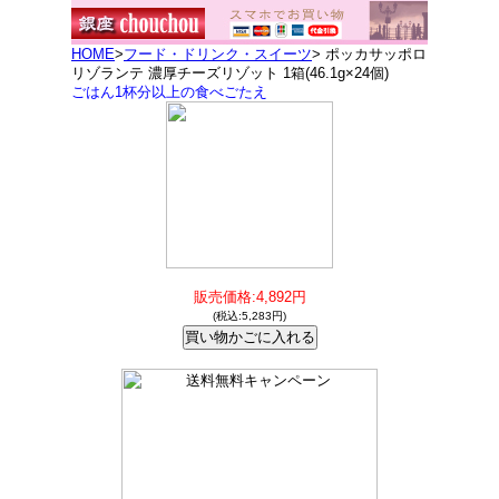
HOME
>
フード・ドリンク・スイーツ
> ポッカサッポロ
リゾランテ 濃厚チーズリゾット 1箱(46.1g×24個)
ごはん1杯分以上の食べごたえ
販売価格:4,892円
(税込:5,283円)