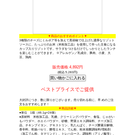
▼商品のおすすめポイント▼
3種類のチーズにミルポア等を加えて黒胡椒で仕上げた濃厚なリゾット
ソースに、たっぷりのお米（米粉加工品）を使用して作った主食になる
カップ入りリゾットです。サラダをつけるだけでしっかりとしたランチ
を楽しむことができます。 ※アレルゲン／乳成分、豚肉、小麦、大
豆、鶏肉
販売価格:4,892円
(税込:5,283円)
ベストプライスでご提供
大好評につき、数に限りがございます。売り切れる前に、早 めのご注
文をおすすめします！
▼商品詳細▼
●単位 1箱（46.1g×24個）
●原材料 米粉加工品、乳糖、クリーミングパウダー、食塩、じゃがい
もパウダー、ホエイパウダー、砂糖、野菜エキス調味料、チーズ加工
品、チキンブイヨン、デキストリン、乳たんぱく、チーズ酵素分解物、
香辛料、乾燥パセリ、酵母エキス、でん粉、粉末発酵調味料/増粘剤
（加工でん粉、タマリンド）、トレハロース、調味料（アミノ酸等）、