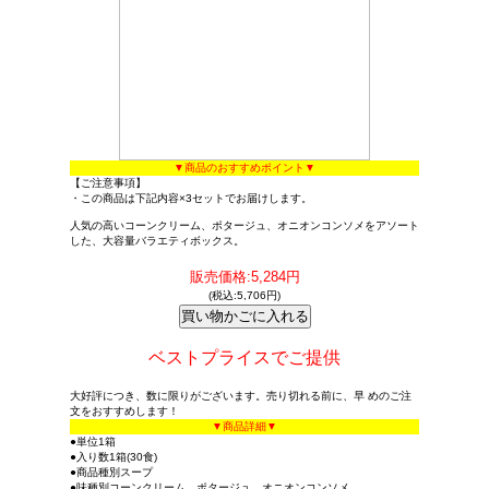
▼商品のおすすめポイント▼
【ご注意事項】
・この商品は下記内容×3セットでお届けします。
人気の高いコーンクリーム、ポタージュ、オニオンコンソメをアソート
した、大容量バラエティボックス。
販売価格:5,284円
(税込:5,706円)
ベストプライスでご提供
大好評につき、数に限りがございます。売り切れる前に、早 めのご注
文をおすすめします！
▼商品詳細▼
●単位1箱
●入り数1箱(30食)
●商品種別スープ
●味種別コーンクリーム、ポタージュ、オニオンコンソメ