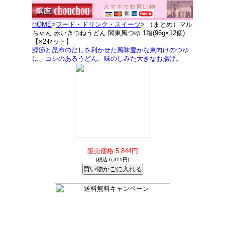
HOME
>
フード・ドリンク・スイーツ
> （まとめ）マル
ちゃん 赤いきつねうどん 関東風つゆ 1箱(96g×12個)
【×2セット】
鰹節と昆布のだしを利かせた風味豊かな東向けのつゆ
に、コシのあるうどん、味のしみた大きなお揚げ。
販売価格:5,844円
(税込:6,311円)