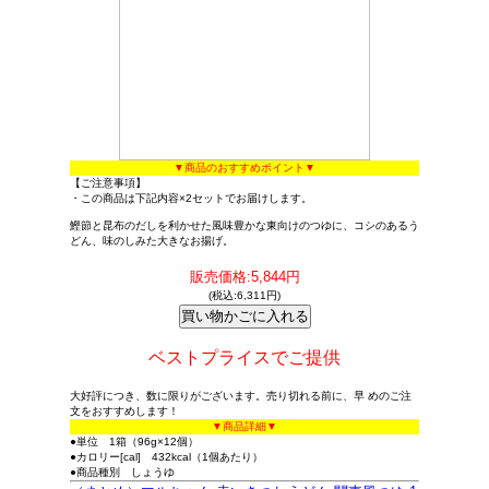
▼商品のおすすめポイント▼
【ご注意事項】
・この商品は下記内容×2セットでお届けします。
鰹節と昆布のだしを利かせた風味豊かな東向けのつゆに、コシのあるう
どん、味のしみた大きなお揚げ。
販売価格:5,844円
(税込:6,311円)
ベストプライスでご提供
大好評につき、数に限りがございます。売り切れる前に、早 めのご注
文をおすすめします！
▼商品詳細▼
●単位 1箱（96g×12個）
●カロリー[cal] 432kcal（1個あたり）
●商品種別 しょうゆ