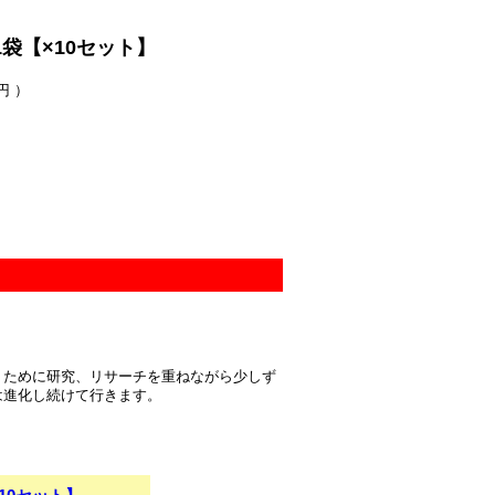
1袋【×10セット】
円 ）
くために研究、リサーチを重ねながら少しず
は進化し続けて行きます。