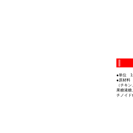
●単位 1
●原材料
（チキン
果糖液糖
チノイド