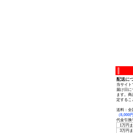
配送に
当サイト
届け日に
ます。商
定するこ
送料：全
（8,0
代金引換
1万円
3万円