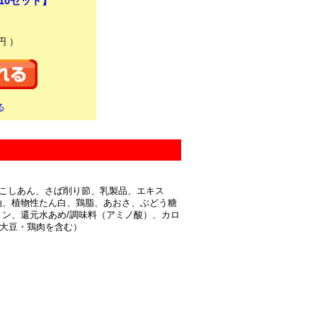
×10セット】
円 ）
る
こしあん、さば削り節、乳製品、エキス
油、植物性たん白、鶏脂、あおさ、ぶどう糖
ン、還元水あめ/調味料（アミノ酸）、カロ
大豆・鶏肉を含む）