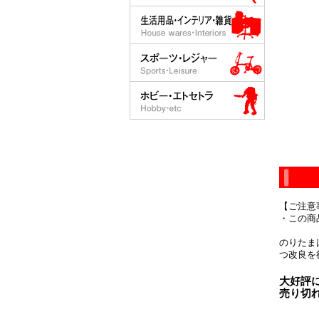
【ご注意
・この商
のりたま
つ改良を
大好評
売り切