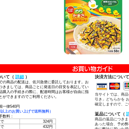
ついて（
詳細
）
決済方法につい
での商品の配送は、佐川急便に委託しております。お
つきましては、商品ごとに発送日の目安を表記してい
品購入の手続きの際に、配達時間はお客様が自由に指
当サイトでは、商品
とができますのでご利用ください。
引き」どちらかを 
確定しますので、ご
国一律540円
00円以上のお買い上げで送料無料）
返品について（
手数料：
商品の返品につきま
まで
324円
あった場合、予め弊
まで
432円
内に弊社に届いた場