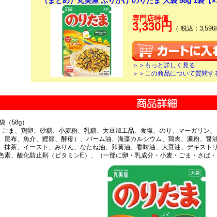
（まとめ）丸美屋 ふりかけ のりたま 大袋 58g 1袋【
専門店特価
3,330円
（ 税込：3,596
＞＞もっと詳しく見る
＞＞この商品について質問す
袋（58g）
 ごま、鶏卵、砂糖、小麦粉、乳糖、大豆加工品、食塩、のり、マーガリン、
、昆布、魚介、鰹節、酵母）、パーム油、海藻カルシウム、鶏肉、澱粉、醤
、抹茶、イースト、みりん、なたね油、卵黄油、香味油、大豆油、デキストリ
色素、酸化防止剤（ビタミンE）、（一部に卵・乳成分・小麦・ごま・さば・